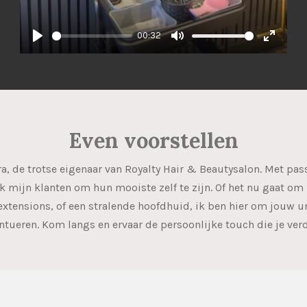
00:32
P
M
E
l
u
n
a
t
t
y
e
e
r
Even voorstellen
f
u
tra, de trotse eigenaar van Royalty Hair & Beautysalon. Met pas
l
 ik mijn klanten om hun mooiste zelf te zijn. Of het nu gaat o
l
xtensions, of een stralende hoofdhuid, ik ben hier om jouw u
s
ntueren. Kom langs en ervaar de persoonlijke touch die je verd
c
r
e
e