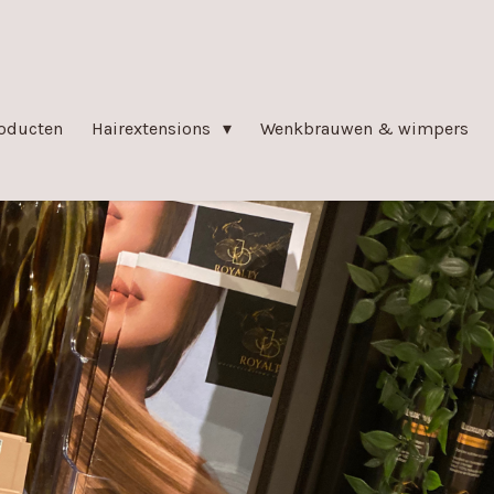
oducten
Hairextensions
Wenkbrauwen & wimpers